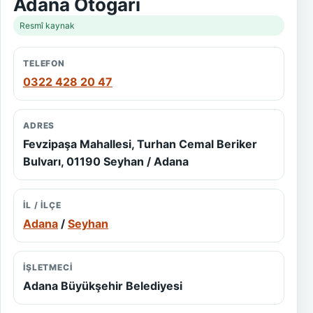
Adana Otogarı
Resmî kaynak
TELEFON
0322 428 20 47
ADRES
Fevzipaşa Mahallesi, Turhan Cemal Beriker
Bulvarı, 01190 Seyhan / Adana
İL / ILÇE
Adana
/
Seyhan
İŞLETMECI
Adana Büyükşehir Belediyesi