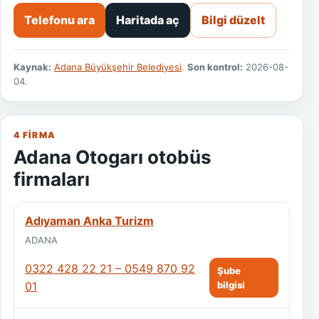
Telefonu ara
Haritada aç
Bilgi düzelt
Kaynak:
Adana Büyükşehir Belediyesi
.
Son kontrol:
2026-08-
04.
4 FIRMA
Adana Otogarı otobüs
firmaları
Adıyaman Anka Turizm
ADANA
0322 428 22 21 – 0549 870 92
Şube
01
bilgisi