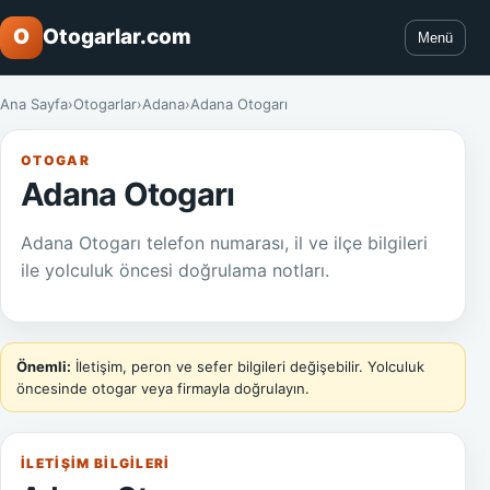
O
Otogarlar.com
Menü
Ana Sayfa
›
Otogarlar
›
Adana
›
Adana Otogarı
OTOGAR
Adana Otogarı
Adana Otogarı telefon numarası, il ve ilçe bilgileri
ile yolculuk öncesi doğrulama notları.
Önemli:
İletişim, peron ve sefer bilgileri değişebilir. Yolculuk
öncesinde otogar veya firmayla doğrulayın.
İLETIŞIM BILGILERI