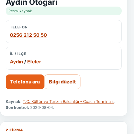
Aydın Otogarı
Resmî kaynak
TELEFON
0256 212 50 50
İL / ILÇE
Aydın
/
Efeler
Telefonu ara
Bilgi düzelt
Kaynak:
T.C. Kültür ve Turizm Bakanlığı - Coach Terminals
.
Son kontrol:
2026-08-04.
2 FIRMA